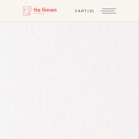
CART
(0)