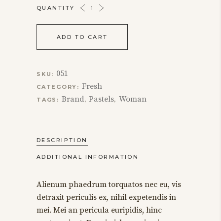
BROWN
QUANTITY
COAT
QUANTITY
ADD TO CART
051
SKU:
Fresh
CATEGORY:
Brand
Pastels
Woman
TAGS:
,
,
DESCRIPTION
ADDITIONAL INFORMATION
Alienum phaedrum torquatos nec eu, vis
detraxit periculis ex, nihil expetendis in
mei. Mei an pericula euripidis, hinc