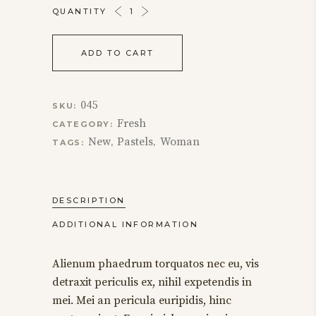
CASUAL
QUANTITY
SHIRT
QUANTITY
ADD TO CART
045
SKU:
Fresh
CATEGORY:
New
Pastels
Woman
TAGS:
,
,
DESCRIPTION
ADDITIONAL INFORMATION
Alienum phaedrum torquatos nec eu, vis
detraxit periculis ex, nihil expetendis in
mei. Mei an pericula euripidis, hinc