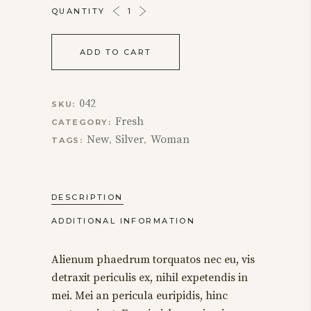
MILITARY
QUANTITY
BOOTS
QUANTITY
ADD TO CART
042
SKU:
Fresh
CATEGORY:
New
Silver
Woman
TAGS:
,
,
DESCRIPTION
ADDITIONAL INFORMATION
Alienum phaedrum torquatos nec eu, vis
detraxit periculis ex, nihil expetendis in
mei. Mei an pericula euripidis, hinc