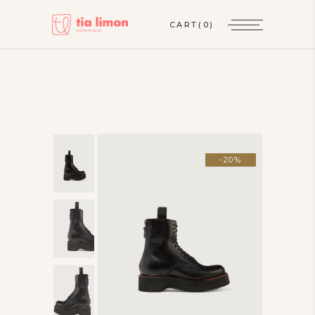
CART
(0)
-20%